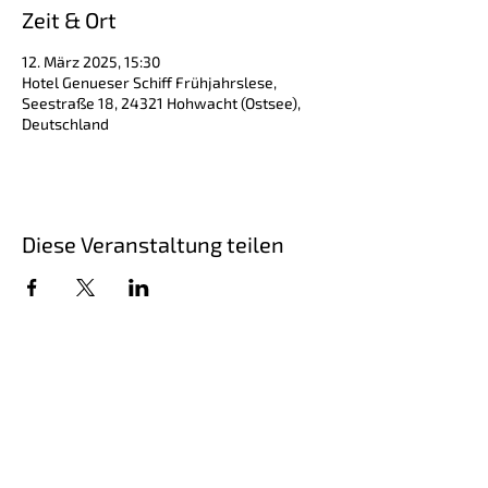
Zeit & Ort
12. März 2025, 15:30
Hotel Genueser Schiff Frühjahrslese,
Seestraße 18, 24321 Hohwacht (Ostsee),
Deutschland
Diese Veranstaltung teilen
Schriftsteller Steffen Kopetzky, geboren
1971, ist Autor von Romanen,
Erzählungen, Hörspielen und