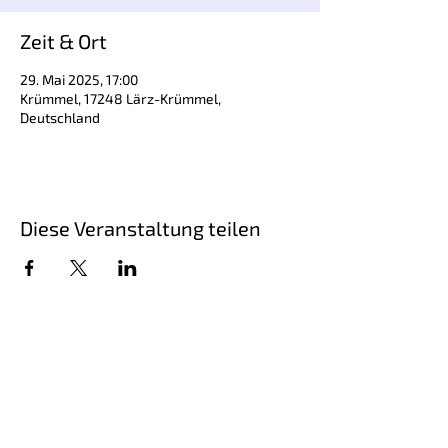
Zeit & Ort
29. Mai 2025, 17:00
Krümmel, 17248 Lärz-Krümmel,
Deutschland
Diese Veranstaltung teilen
Schriftsteller Steffen Kopetzky, geboren
1971, ist Autor von Romanen,
Erzählungen, Hörspielen und